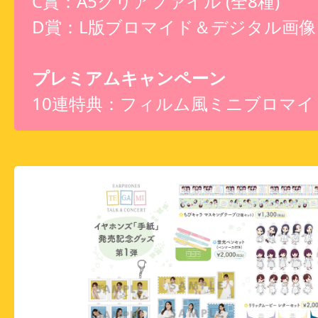
C賞：A5クリアファイル (全8種)
D賞：L版ブロマイド＆デジタル画像 (
プレミアムキャンペーン
10連特典：フィルム風ミニブロマイド