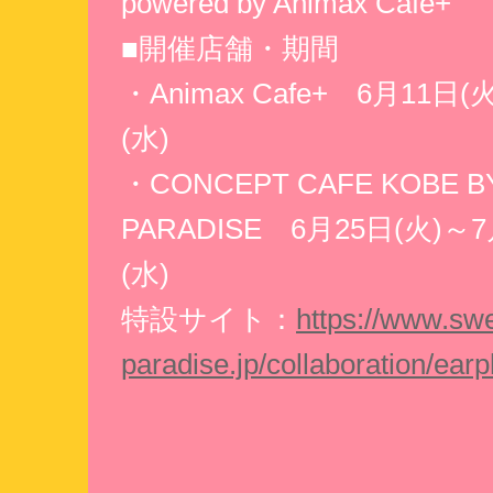
powered by Animax Cafe+
■開催店舗・期間
・Animax Cafe+ 6月11日(
(水)
・CONCEPT CAFE KOBE B
PARADISE 6月25日(火)～
(水)
特設サイト：
https://www.sw
paradise.jp/collaboration/ear