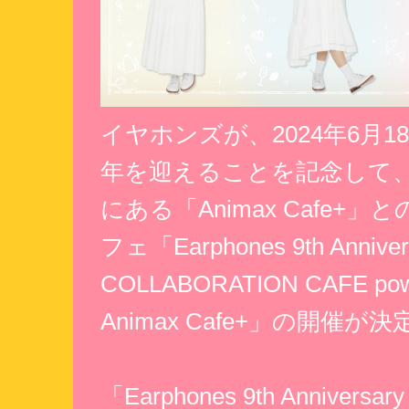
イヤホンズが、2024年6月18
年を迎えることを記念して
にある「Animax Cafe+」
フェ「Earphones 9th Anniver
COLLABORATION CAFE pow
Animax Cafe+」の開催
「Earphones 9th Anniversary