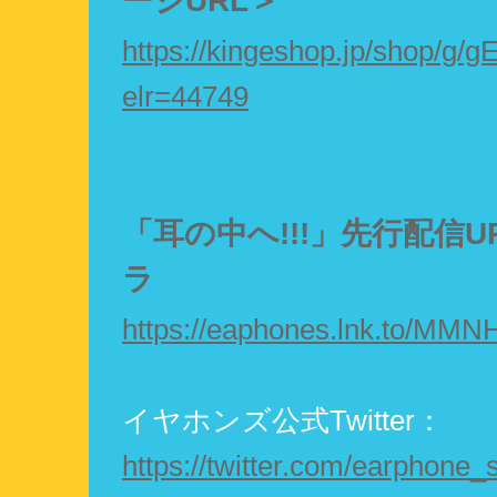
ージURL＞
https://kingeshop.jp/shop/g/
elr=44749
「耳の中へ!!!」先行配信U
ラ
https://eaphones.lnk.to/MMN
イヤホンズ公式Twitter：
https://twitter.com/earphone_