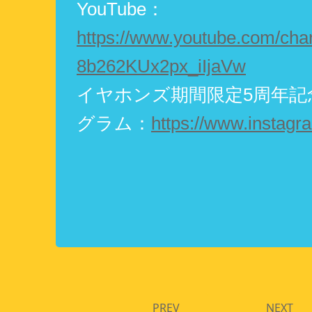
YouTube：
https://www.youtube.com/cha
8b262KUx2px_iIjaVw
イヤホンズ期間限定5周年記
グラム：
https://www.instag
PREV
NEXT