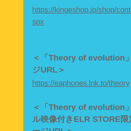
https://kingeshop.jp/shop/cont
spx
＜「Theory of evoluti
ジURL＞
https://eaphones.lnk.to/theory
＜「Theory of evoluti
ル映像付きELR STORE