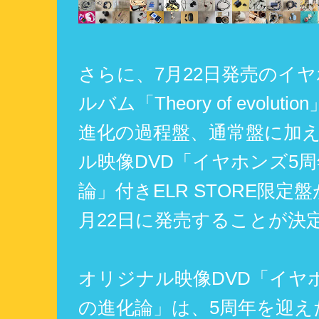
さらに、7月22日発売のイヤ
ルバム「Theory of evolut
進化の過程盤、通常盤に加
ル映像DVD「イヤホンズ5
論」付きELR STORE限定
月22日に発売することが決
オリジナル映像DVD「イヤ
の進化論」は、5周年を迎え