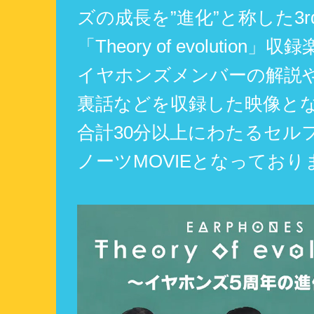
ズの成長を”進化”と称した3
「Theory of evolution
イヤホンズメンバーの解説
裏話などを収録した映像と
合計30分以上にわたるセル
ノーツMOVIEとなっており