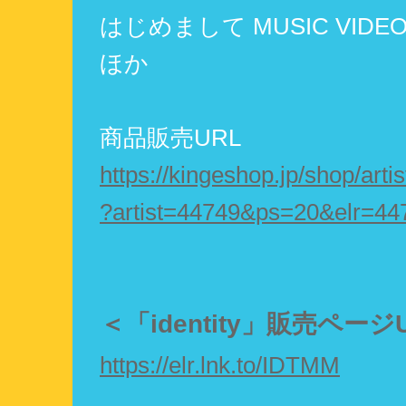
はじめまして MUSIC VIDE
ほか
商品販売URL
https://kingeshop.jp/shop/artis
?artist=44749&ps=20&elr=44
＜「identity」販売ページ
https://elr.lnk.to/IDTMM