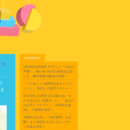
リリ
1月28日(水)発売 TVアニメ『それが
声優！』Blu-ray BOXの発売を記念
して、劇中歌集の配信が決定！
て
「イヤホンズ 10周年記念オンライ
ンくじ」 本日より販売スタート！
れま
8月23日(土)発売 CD＆Blu-ray『か
かえきれない花束を』に、「あなた
のお耳にプラグイン！10周年記念
Ver.」の収録が決定！
10周年を記念し「10の質問」を公
開！また19日からボイスメッセー
ジ企画も決定！