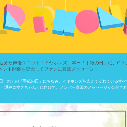
を迎えた声優ユニット「イヤホンズ」本日「手紙の日」に、CD
ベント開催を記念してファンに直筆メッセージ！
3日（水）の「手紙の日」にちなみ、イヤホンズを支えてくれているすべ
（＝通称コマクちゃん）に向けて、メンバー直筆のメッセージが公開さ