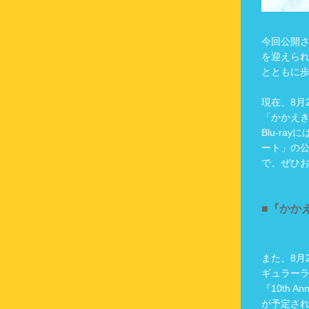
今回公開さ
を迎えられ
とともに
現在、8月
「かかえき
Blu-r
ート」の
で、ぜひ
■『かか
また、8月
ギュラーラ
『10th 
が予定さ