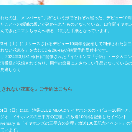
れたのは、メンバーが“手紙”という形でそれぞれ綴った、デビュー10周
たことへの感謝の想いが込められたものとなっている。10年間イヤホ
歩んできたコマクちゃんへ贈る、特別な手紙となっています。
23日（土）にリリースされるデビュー10周年を記念して制作された新曲
れない花束を」を含むCD＆Blu-rayが絶賛予約受付中です。
ayには、2024年3月31日(日)に開催された「イヤホンズ『手紙』トーク＆コ
公演模様が収録されており、周年の節目にふさわしい作品となっている
お見逃しなく！
えきれない花束を』ご予約は
こちら
24日（日）には、池袋CLUB MIXAにてイヤホンズのデビュー10周年と
ジオ「イヤホンズの三平方の定理」の放送100回を記念したイベント
Anniversary ＆「イヤホンズの三平方の定理」放送100回記念イベント』
れています。