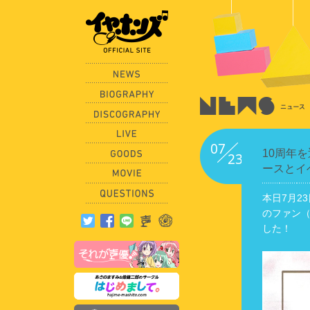
07
10周年
23
ースとイ
本日7月2
のファン
した！