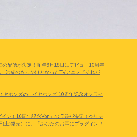
中歌集の配信が決定！
昨年6月18日にデビュー10周年
。 結成のきっかけとなったTVアニメ『それが
イヤホンズの「イヤホンズ 10周年記念オンライ
グイン！10周年記念Ver.」の収録が決定！
今年デ
23日(土)発売）に、「あなたのお耳にプラグイン！