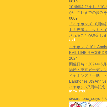
08
15
10周年を記念し「1
が、これまでの歩みを
08
09
「イヤホンズ 10周
ト！
声優ユニット・イヤ
されることが決定しまし
イヤホンズ 10th An
EVIL LINE RECORDS 1
2024
開催日時：2024年5月4日（
場所：東京ガーデン
イヤホンズ「手紙」
Earphones 8th Anniver
イヤホンズ7周年記念
@earphone_seiy