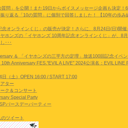
0の質問」を公開！また19日からボイスメッセージ企画も決定！
振り返る「10の質問」に個別で回答しました！ 【10年の歩み編
年記念オンラインくじ」の販売が決定！さらに、8月24日(日)
ホンズの「イヤホンズ 10周年記念オンラインくじ」が、8月22日(金
･･･
niversary ＆ 「イヤホンズの三平方の定理」放送100回記念イベ
0th Anniversary FES.“EVIL A LIVE” 2024
公演名：EVIL LINE REC
土）OPEN 16:00 / START 17:00
シアター
トーク＆コンサート
sary Special Party
 SPバースデーパーティー
uさんのツイート