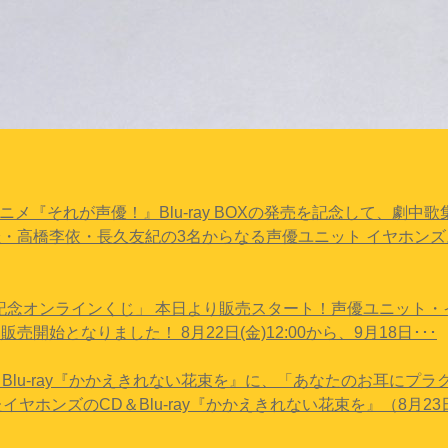
Vアニメ『それが声優！』Blu-ray BOXの発売を記念して、劇
・高橋李依・長久友紀の3名からなる声優ユニット イヤホンズ
年記念オンラインくじ」 本日より販売スタート！
声優ユニット・
開始となりました！ 8月22日(金)12:00から、9月18日･･･
CD＆Blu-ray『かかえきれない花束を』に、「あなたのお耳にプラ
イヤホンズのCD＆Blu-ray『かかえきれない花束を』（8月