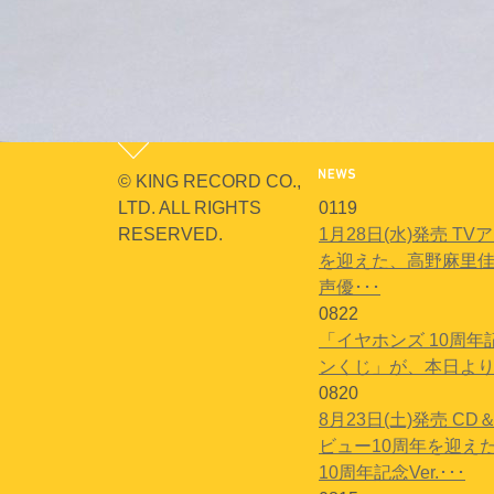
© KING RECORD CO.,
LTD. ALL RIGHTS
01
19
RESERVED.
1月28日(水)発売 T
を迎えた、高野麻里佳
声優･･･
08
22
「イヤホンズ 10周
ンくじ」が、本日より販売
08
20
8月23日(土)発売 
ビュー10周年を迎えた
10周年記念Ver.･･･