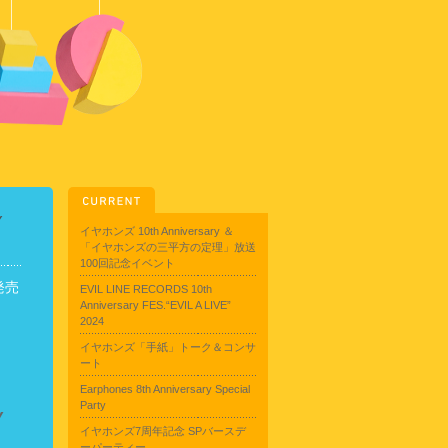
Y
イヤホンズ 10th Anniversary ＆
「イヤホンズの三平方の定理」放送
100回記念イベント
発売
EVIL LINE RECORDS 10th
Anniversary FES.“EVIL A LIVE”
2024
イヤホンズ「手紙」トーク＆コンサ
ート
Earphones 8th Anniversary Special
Party
Y
イヤホンズ7周年記念 SPバースデ
ーパーティー