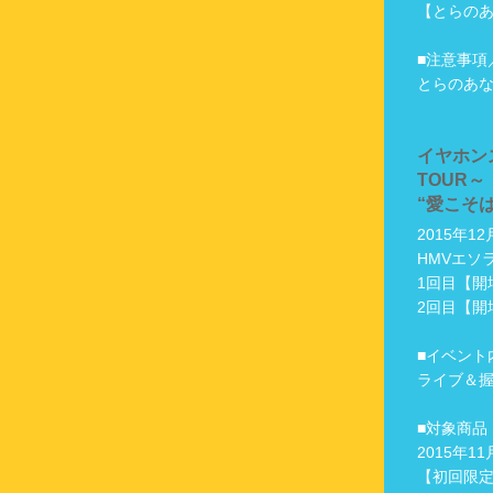
【とらの
■注意事項
とらのあな 
イヤホンズ
TOUR～
“愛こそ
2015年1
HMVエソ
1回目【開場
2回目【開場
■イベント
ライブ＆
■対象商品
2015年1
【初回限定盤