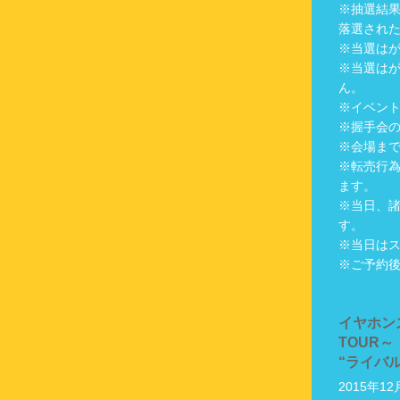
※抽選結
落選され
※当選は
※当選は
ん。
※イベン
※握手会
※会場ま
※転売行
ます。
※当日、
す。
※当日は
※ご予約
イヤホンズ
TOUR～
“ライバ
2015年1