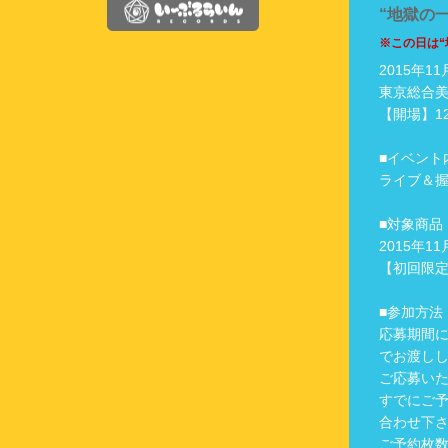
“地獄の
※この日は
2015年1
東京総合
【開場】12
■イベント
ライブ＆
■対象商品
2015年1
【初回限定盤
■参加方法
応募期間
でお渡し
ご応募い
すでにご
合わせ下
ご予約枚