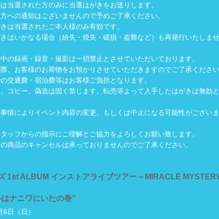
果は当選された方のみに当選はがきをお送りします。
た方への通知はございませんので予めご了承ください。
がきは当選されたご本人様のみ有効です。
がきはいかなる場合（紛失・焼失・破損・盗難など）も再発行いたしま
ト中の録画・録音・撮影は一切禁止とさせていただいております。
の際、お客様のお荷物をお預かりさせていただきますのでご了承くださ
での交通費・宿泊費等はお客様ご負担となります。
為、コピー、偽造は固く禁じます。転売等よって入手したはがきは無効
諸事情によりイベント内容の変更、もしくは中止になる可能性がござい
スタッフからの指示にご理解とご協力をよろしくお願い致します。
後の商品のキャンセルは承っておりませんのでご了承ください。
 1st ALBUM インストアライブツアー～MIRACLE MYSTER
ルはナニワにいたの巻”
2月6日（日）