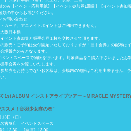
舗のみ【イベント応募用紙】【イベント参加券1回目】【イベント参加券
種類の中からお選びください。
／お問い合わせ
ットカード、アニメイトポイントはご利用できません。
ト大阪日本橋
にイベント参加券と握手会券１枚を交換させて頂きます。
品の販売・ご予約は受付開始いたしておりますが「握手会券」の配布は
の会場販売のみとなります。
イベントスペースで物販を行います。対象商品をご購入下さいましたお
で握手会券をお渡しいたします。
ト参加券をお持ちでないお客様は、会場内の物販はご利用出来ません。
さい。
 1st ALBUM インストアライブツアー～MIRACLE MYSTER
でススメ！音羽少女隊の巻”
2月13日（日）
な名古屋店 イベントスペース
】12:30 【開演】13:00