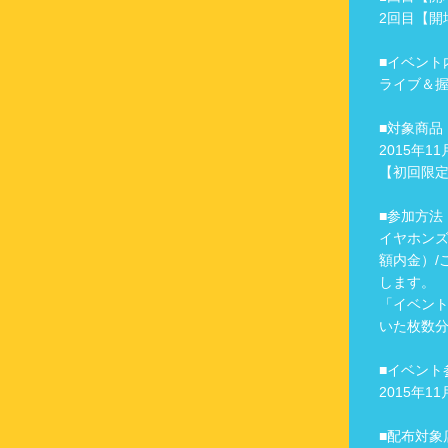
2回目【開場
■イベント
ライブ＆
■対象商品
2015年1
【初回限定盤
■参加方法
イヤホンズ1
額内金）/
します。
「イベント
いた枚数
■イベント
2015年
■配布対象