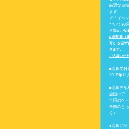
厳選なる
ます。
※「イベン
だいても握
※当日、会
の証明書（運
可)）を必
きます。
ご入場いた
■応募受付
2015年
■応募券配
全国のア
全国のゲ
全国のとら
く）
●応募に関