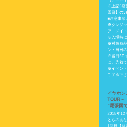
※上記5店
回目】の3
■注意事項
※クレジ
アニメイ
※入場時
※対象商
ント当日
※当日5F
に、先着
※イベン
ご了承下
イヤホンズ
TOUR～
“尾張国
2015年1
とらのあ
1回目【開場