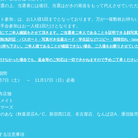
抽選の上、当選者には後日、当選はがきの発送をもって代えさせていた
ト参加」は、お1人様1回までとなっております。万が一複数枚お持ち
手会参加はお一人様1回だけとなります。
場にてご本人確認をさせて頂きます。ご当選者ご本人であることを証明できる顔写真
転免許証・パスポート・写真付き住基カード・学生証など(コピー・期限切れ・tas
ずお持ち下さい。ご本人様であることが確認できない場合、ご入場をお断りさせてい
だけなかった場合でも、返金等のご対応は一切できかねますので予めご了承ください
期間
11月7日（土） ～ 11月17日（日）必着
布店舗
ニメイト
ーマーズ
のあな（秋葉原店A／C、新宿西口店、名古屋店、なんば店A、通信販
する注意事項