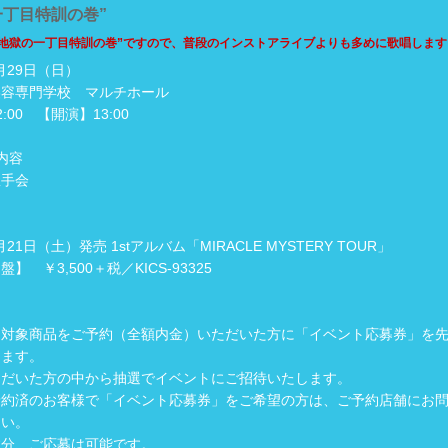
一丁目特訓の巻”
“地獄の一丁目特訓の巻”ですので、普段のインストアライブよりも多めに歌唱します
1月29日（日）
美容専門学校 マルチホール
:00 【開演】13:00
内容
握手会
1月21日（土）発売 1stアルバム「MIRACLE MYSTERY TOUR」
】 ￥3,500＋税／KICS-93325
に対象商品をご予約（全額内金）いただいた方に「イベント応募券」を
します。
ただいた方の中から抽選でイベントにご招待いたします。
予約済のお客様で「イベント応募券」をご希望の方は、ご予約店舗にお
さい。
数分、ご応募は可能です。