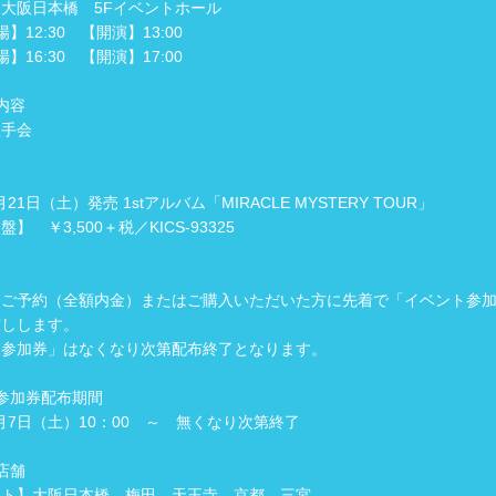
大阪日本橋 5Fイベントホール
】12:30 【開演】13:00
】16:30 【開演】17:00
内容
握手会
1月21日（土）発売 1stアルバム「MIRACLE MYSTERY TOUR」
】 ￥3,500＋税／KICS-93325
をご予約（全額内金）またはご購入いただいた方に先着で「イベント参
渡しします。
ト参加券」はなくなり次第配布終了となります。
参加券配布期間
11月7日（土）10：00 ～ 無くなり次第終了
店舗
イト】大阪日本橋、梅田、天王寺、京都、三宮